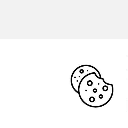
Adress
Midcraft Elteknik AB
Stenkilsgatan 3
126 52 Hägersten
Org.nr 559046-1488