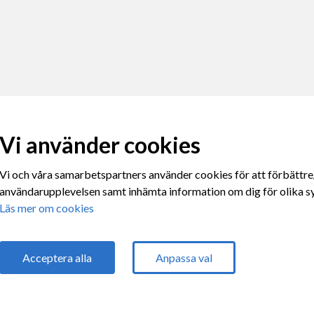
Vi använder cookies
Vi och våra samarbetspartners använder cookies för att förbättre
användarupplevelsen samt inhämta information om dig för olika sy
Läs mer om cookies
Följ oss
Acceptera alla
Anpassa val
Powered by
purePUBLISH
| Hosted by
WebOne AB