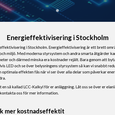
Energieffektivisering i Stockholm
effektivisering i Stockholm. Energieffektivisering är ett brett omr
ch miljö. Med moderna styrsystem och andra smarta åtgärder kan 
heter och därmed minska era kostnader rejält. Bara genom att by
elvis LED och se över belysningens styrsystem så kan vi snabbt red
 optimala effekten fås när vi ser över alla delar som påverkar ene
ra.
t en så kallad LCC-Kalkyl för er anläggning. Låt oss se över er elan
 kontakta oss för mer information.
k mer kostnadseffektit