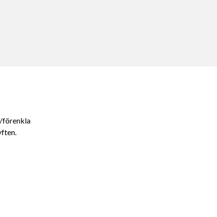
Kontaktinformation
info@midcraft.se
08-120 725 25
/förenkla
ften.