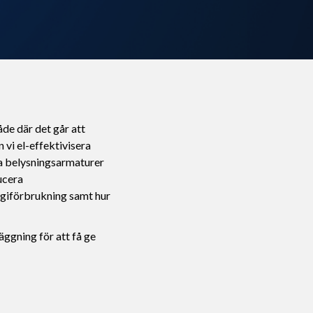
åde där det går att
vi el-effektivisera
ta belysningsarmaturer
ucera
rgiförbrukning samt hur
läggning för att få ge