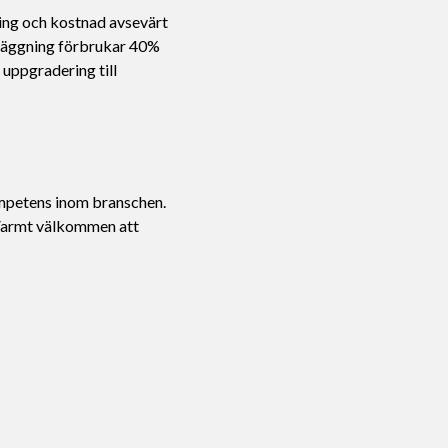
ning och kostnad avsevärt
nläggning förbrukar 40%
 uppgradering till
ompetens inom branschen.
. Varmt välkommen att