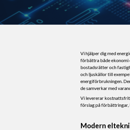
Vi hjälper dig med energi
förbättra både ekonomi o
bostadsrätter och fastig
och ljuskällor till exemp
energiförbrukningen. Den
de samverkar med varand
Vi levererar kostnattsfrit
förslag på förbättringar,
Modern eltekni