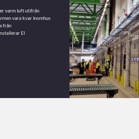
er varm luft utifrån
värmen vara kvar inomhus
a från
stallerar El