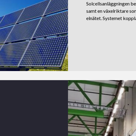
Solcellsanläggningen bes
samt en växelriktare som 
elnätet. Systemet koppla