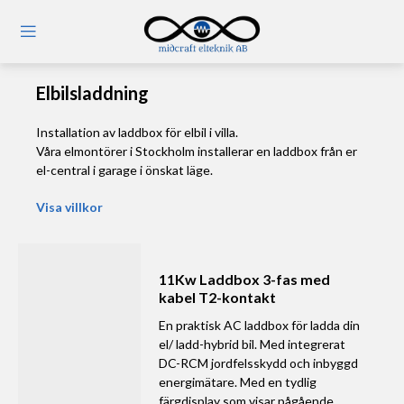
Välj kategori
Elbilsladdning
Installation av laddbox för elbil i villa.
Våra elmontörer i Stockholm installerar en laddbox från er
el-central i garage i önskat läge.
Visa villkor
11Kw Laddbox 3-fas med
kabel T2-kontakt
En praktisk AC laddbox för ladda din
el/ ladd-hybrid bil. Med integrerat
DC-RCM jordfelsskydd och inbyggd
energimätare. Med en tydlig
färgdisplay som visar pågående