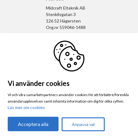
Midcraft Elteknik AB
Stenkilsgatan 3
126 52 Hägersten
Org.nr 559046-1488
Kontaktinformation
info@midcraft.se
08-120 725 25
Följ oss
Vi använder cookies
Vi och våra samarbetspartners använder cookies för att förbättre/förenkla
användarupplevelsen samt inhämta information om dig för olika syften.
Läs mer om cookies
Acceptera alla
Anpassa val